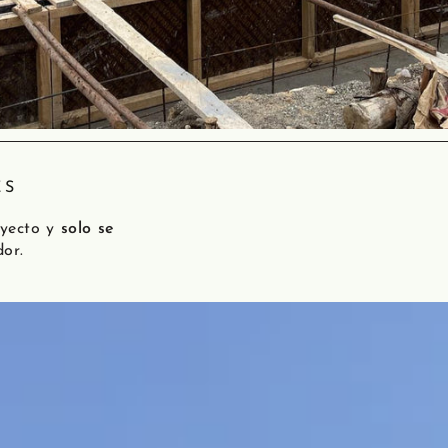
ES
oyecto y
solo se
dor.