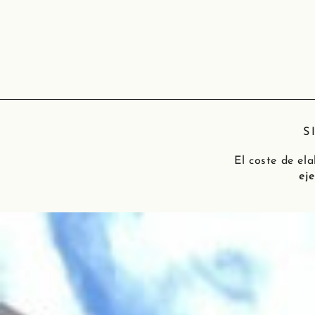
S
El coste de el
ej